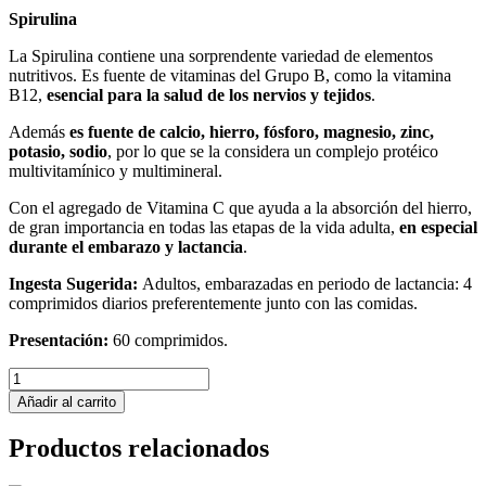
Spirulina
La Spirulina contiene una sorprendente variedad de elementos
nutritivos. Es fuente de vitaminas del Grupo B, como la vitamina
B12,
esencial para la salud de los nervios y tejidos
.
Además
es fuente de calcio, hierro, fósforo, magnesio, zinc,
potasio, sodio
, por lo que se la considera un complejo protéico
multivitamínico y multimineral.
Con el agregado de Vitamina C que ayuda a la absorción del hierro,
de gran importancia en todas las etapas de la vida adulta,
en especial
durante el embarazo y lactancia
.
Ingesta Sugerida:
Adultos, embarazadas en periodo de lactancia: 4
comprimidos diarios preferentemente junto con las comidas.
Presentación:
60 comprimidos.
Spirulina
Natuliv
Añadir al carrito
x
60
Productos relacionados
comprimidos
cantidad