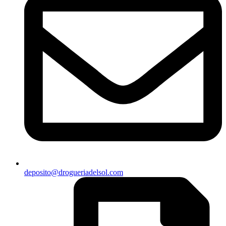
deposito@drogueriadelsol.com