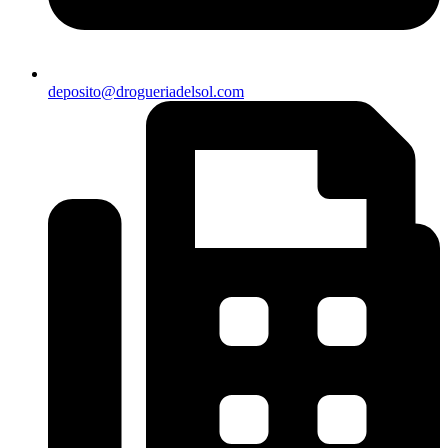
deposito@drogueriadelsol.com