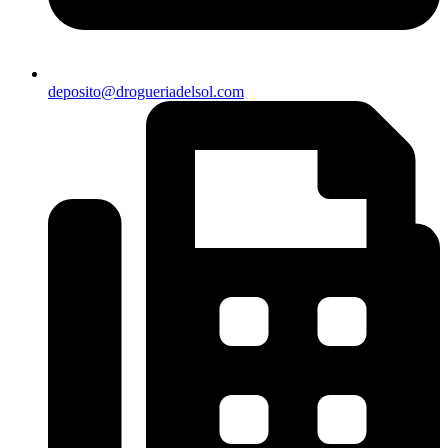
deposito@drogueriadelsol.com