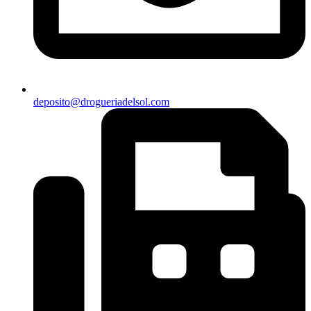
deposito@drogueriadelsol.com