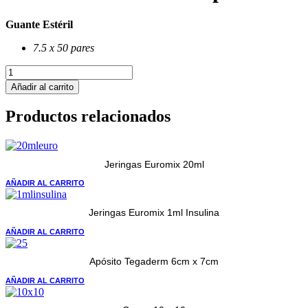
Guante Estéril
7.5 x 50 pares
Guante
Latex
Añadir al carrito
Estéril
SensiMedical
Productos relacionados
7.5
x
50
pares
Jeringas Euromix 20ml
cantidad
AÑADIR AL CARRITO
Jeringas Euromix 1ml Insulina
AÑADIR AL CARRITO
Apósito Tegaderm 6cm x 7cm
AÑADIR AL CARRITO