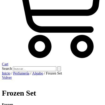
Cart
Search
Inicio
/
Perfumería
/
Algabo
/ Frozen Set
Volver
Frozen Set
Frozen