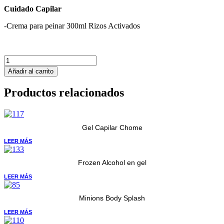
Cuidado Capilar
-Crema para peinar 300ml Rizos Activados
Crema
para
Añadir al carrito
peinar
Rizos
Productos relacionados
Activados
cantidad
Gel Capilar Chome
LEER MÁS
Frozen Alcohol en gel
LEER MÁS
Minions Body Splash
LEER MÁS