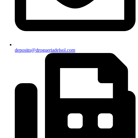
deposito@drogueriadelsol.com