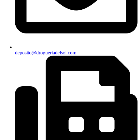
deposito@drogueriadelsol.com