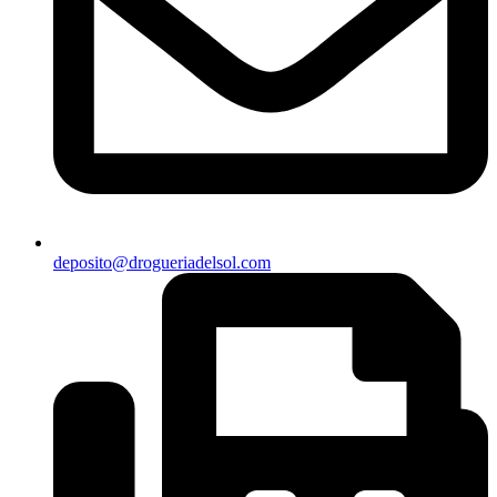
deposito@drogueriadelsol.com