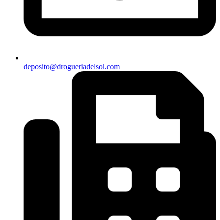
deposito@drogueriadelsol.com