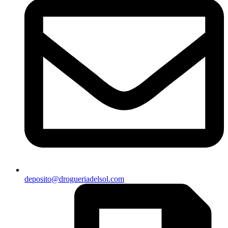
deposito@drogueriadelsol.com