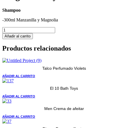
Shampoo
-300ml Manzanilla y Magnolia
Shampoo
Manzanilla
Añadir al carrito
y
Magnolia
Productos relacionados
Doy
Pack
cantidad
Talco Perfumado Violets
AÑADIR AL CARRITO
El 10 Bath Toys
AÑADIR AL CARRITO
Men Crema de afeitar
AÑADIR AL CARRITO