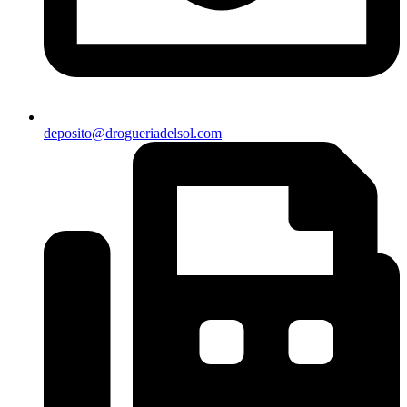
deposito@drogueriadelsol.com